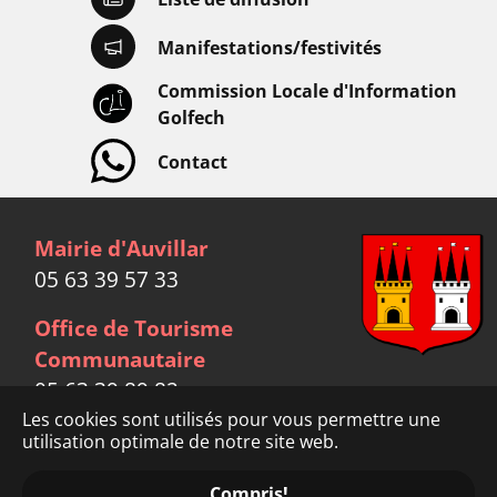
Manifestations/festivités
Commission Locale d'Information
Golfech
Contact
Mairie d'Auvillar
05 63 39 57 33
Office de Tourisme
Communautaire
05 63 39 89 82
Les cookies sont utilisés pour vous permettre une
utilisation optimale de notre site web.
Facebook
link
Mentions légales
Crédits
Compris!
Données personnelles