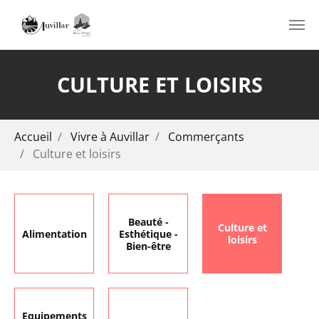
Aller au contenu principal
CULTURE ET LOISIRS
Vous êtes ici:
Accueil
Vivre à Auvillar
Commerçants
Culture et loisirs
Beauté -
Culture et
Alimentation
Esthétique -
loisirs
Bien-être
Equipements