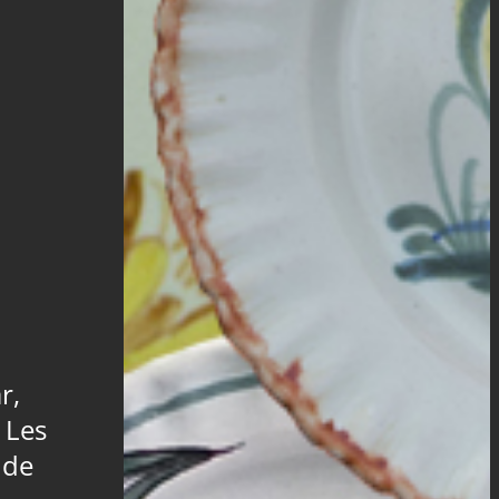
r,
i Les
 de