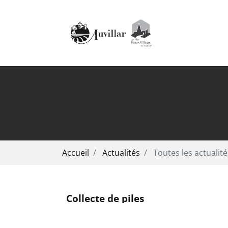
Aller au contenu principal
Vous êtes ici:
Accueil
Actualités
Toutes les actualité
Collecte de piles