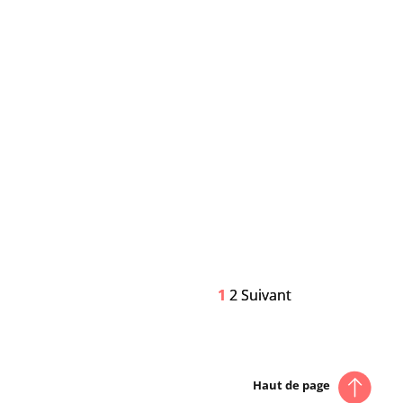
1
1
2
2
Suivant
Suivant
Haut de page