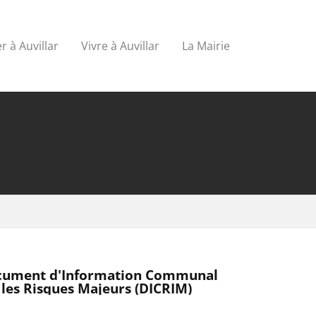
r à Auvillar
Vivre à Auvillar
La Mairie
cument d'Information Communal
 les Risques Majeurs (DICRIM)