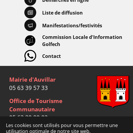
Liste de diffusion
Manifestations/festivités
Commission Locale d'Information
Golfech
Contact
Mairie d'Auvillar
05 63 39 57 33
Office de Tourisme
Communautaire
05 63 39 89 82
Les cookies sont utilisés pour vous permettre une
Facebook
utilisation optimale de notre site web.