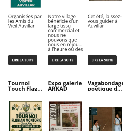
Organisées par
Notre village
Cet été, laissez-
les Amis du
bénéficie d’un
vous guider à
Vieil Auvillar
large tissu
Auvillar
commercial et
nous ne
pouvons que
nous en réjouir
à l’heure où des
communes
déplorent la
LIRE LA SUITE
LIRE LA SUITE
LIRE LA SUITE
fermeture
d’une…
Tournoi
Expo galerie
Vagabondage
Touch Flag
ARKAD
poétique du
Florian
dimanche
Montorio
matin