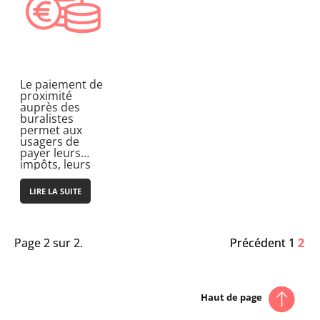
Le paiement de
proximité
auprès des
buralistes
permet aux
usagers de
payer leurs
impôts, leurs
amendes ainsi
que les factures
LIRE LA SUITE
locales pour
lesquels un…
Page 2 sur 2.
Page 2 sur 2.
Précédent
Précédent
1
1
2
2
Haut de page