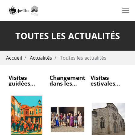
Aller au contenu principal
TOUTES LES ACTUALITÉS
Vous êtes ici:
Accueil
Actualités
Toutes les actualités
Visites
Changements
Visites
guidées
dans les
estivales
d'été
commerces
d'Auvillar
d'Auvillar
auvillarais