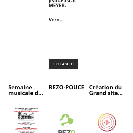
Jean-Pascal
MEYER.
Vern…
LIRE LA SUITE
Semaine
REZO-POUCE
Création du
musicale du
Grand site
3 au 8 août
d'Occitanie
Moissac-
Lauzerte-
Auvillar