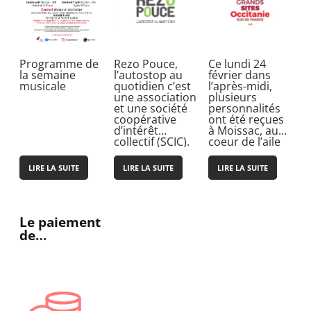
Programme de
Rezo Pouce,
Ce lundi 24
la semaine
l’autostop au
février dans
musicale
quotidien c’est
l’après-midi,
une association
plusieurs
et une société
personnalités
coopérative
ont été reçues
d’intérêt
à Moissac, au
collectif (SCIC).
coeur de l’aile
Saint-Julien,
nouvelle porte
LIRE LA SUITE
LIRE LA SUITE
LIRE LA SUITE
d’entrée du…
Le paiement
de
proximité
auprès des
buralistes