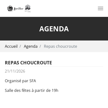
Aller au contenu principal
AGENDA
Vous êtes ici:
Accueil
Agenda
Repas choucroute
REPAS CHOUCROUTE
21/11/2026
Organisé par SFA
Salle des fêtes à partir de 19h