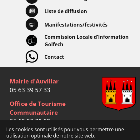
Liste de diffusion
Manifestations/festivités
Commission Locale d'Information
Golfech
Contact
Mairie d'Auvillar
05 63 39 57 33
Office de Tourisme
Communautaire
05 63 39 89 82
Les cookies sont utilisés pour vous permettre une
utilisation optimale de notre site web.
Facebook
link