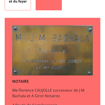
et du foyer
NOTAIRE
Me Florence CAUJOLLE successeur de J-M
Bachala et A Girot Notaires