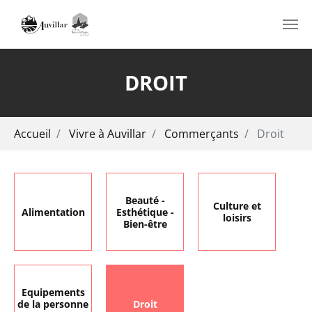
Aller au contenu principal
DROIT
Vous êtes ici:
Accueil
Vivre à Auvillar
Commerçants
Droit
Beauté -
Culture et
Alimentation
Esthétique -
loisirs
Bien-être
Equipements
de la personne
Droit