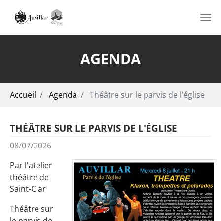
Aller au contenu principal
AGENDA
Vous êtes ici:
Accueil
Agenda
Théâtre sur le parvis de l'église
THÉÂTRE SUR LE PARVIS DE L'ÉGLISE
08/07/2026
Par l'atelier
théâtre de
Saint-Clar
Théâtre sur
le parvis de