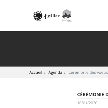
Aller au contenu principal
Vous êtes ici:
Accueil
Agenda
Cérémonie des voeux
CÉRÉMONIE 
10/01/2026