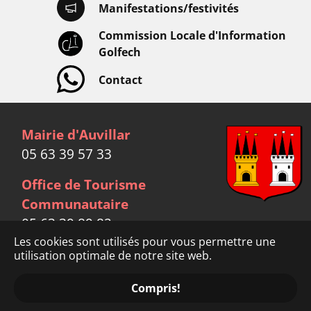
Manifestations/festivités
Commission Locale d'Information
Golfech
Contact
Mairie d'Auvillar
05 63 39 57 33
Office de Tourisme
Communautaire
05 63 39 89 82
Les cookies sont utilisés pour vous permettre une
Facebook
utilisation optimale de notre site web.
link
Mentions légales
Crédits
Compris!
Données personnelles
© Mairie d'Auvillar