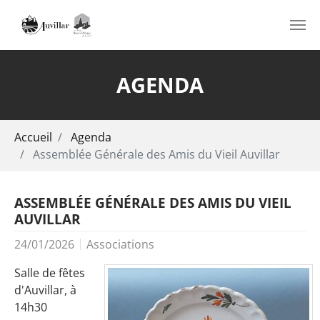
Aller au contenu principal
AGENDA
Vous êtes ici:
Accueil
Agenda
Assemblée Générale des Amis du Vieil Auvillar
ASSEMBLÉE GÉNÉRALE DES AMIS DU VIEIL
AUVILLAR
24/01/2026
Associations
Salle de fêtes
d'Auvillar, à
14h30